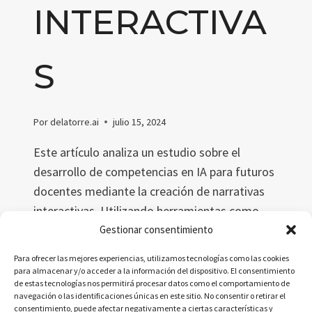
INTERACTIVA
S
Por
delatorre.ai
julio 15, 2024
Este artículo analiza un estudio sobre el
desarrollo de competencias en IA para futuros
docentes mediante la creación de narrativas
interactivas. Utilizando herramientas como
Twine y generadores de IA, los estudiantes
Gestionar consentimiento
mejoraron sus habilidades tecnológicas y
Para ofrecer las mejores experiencias, utilizamos tecnologías como las cookies
creativas, comprendiendo las implicaciones
para almacenar y/o acceder a la información del dispositivo. El consentimiento
de estas tecnologías nos permitirá procesar datos como el comportamiento de
éticas y sociales de la IA.
navegación o las identificaciones únicas en este sitio. No consentir o retirar el
consentimiento, puede afectar negativamente a ciertas características y