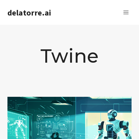
Saltar
delatorre.ai
al
contenido
Twine