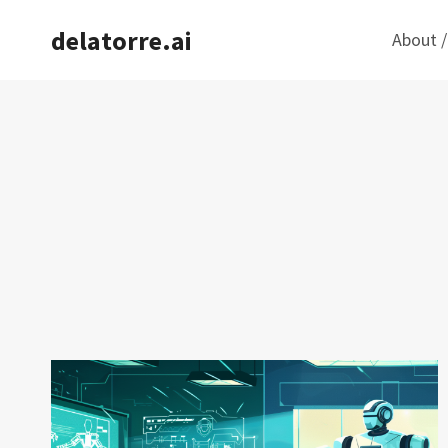
Saltar
delatorre.ai
About /
al
contenido