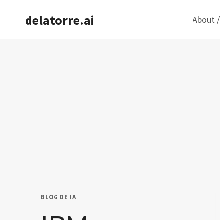
Saltar
delatorre.ai
About /
al
contenido
BLOG DE IA