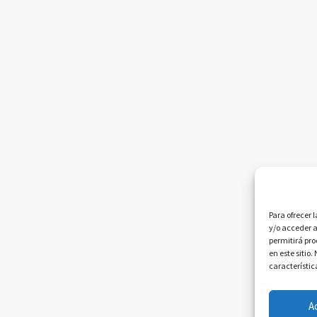
Para ofrecer 
y/o acceder a
permitirá pr
en este sitio
característic
A