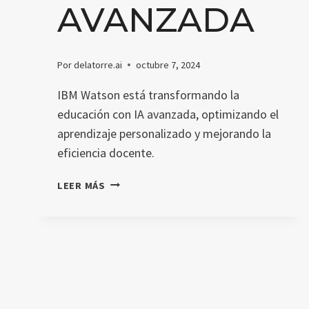
AVANZADA
Por
delatorre.ai
octubre 7, 2024
IBM Watson está transformando la
educación con IA avanzada, optimizando el
aprendizaje personalizado y mejorando la
eficiencia docente.
IBM
LEER MÁS
WATSON:
REVOLUCIONANDO
LA
EDUCACIÓN
CON
IA
AVANZADA