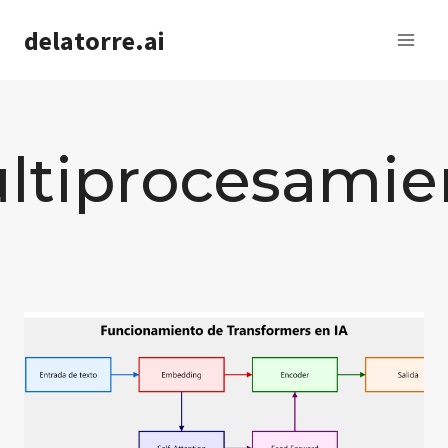
Saltar
delatorre.ai
al
contenido
ltiprocesamie