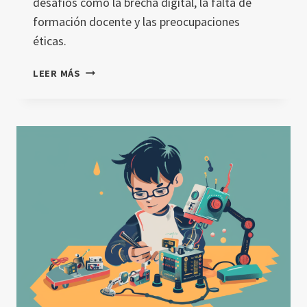
desafíos como la brecha digital, la falta de
formación docente y las preocupaciones
éticas.
INTELIGENCIA
LEER MÁS
ARTIFICIAL
EN
LA
EDUCACIÓN
LATINOAMERICANA:
UN
ANÁLISIS
PROFUNDO
DE
SU
INTEGRACIÓN
Y
DESAFÍOS