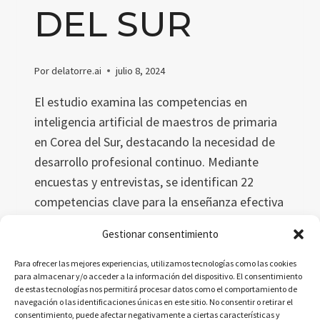
DEL SUR
Por
delatorre.ai
julio 8, 2024
El estudio examina las competencias en
inteligencia artificial de maestros de primaria
en Corea del Sur, destacando la necesidad de
desarrollo profesional continuo. Mediante
encuestas y entrevistas, se identifican 22
competencias clave para la enseñanza efectiva
de IA en el contexto educativo K-12.
Gestionar consentimiento
COMPETENCIAS
LEER MÁS
Para ofrecer las mejores experiencias, utilizamos tecnologías como las cookies
EN
para almacenar y/o acceder a la información del dispositivo. El consentimiento
IA
de estas tecnologías nos permitirá procesar datos como el comportamiento de
PARA
navegación o las identificaciones únicas en este sitio. No consentir o retirar el
consentimiento, puede afectar negativamente a ciertas características y
MAESTROS