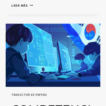
ENSEÑAR
LEER MÁS
Y
APRENDER
A
LA
ERA
DE
LA
INTELIGENCIA
ARTIFICIAL
TRADUCTOR DE PAPERS