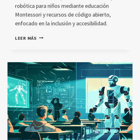
robótica para niños mediante educación
Montessori y recursos de código abierto,
enfocado en la inclusión y accesibilidad.
INTELIGENCIA
LEER MÁS
ARTIFICIAL
Y
ROBÓTICA
PARA
NIÑOS:
UN
ENFOQUE
INNOVADOR
DESDE
AIR4CHILDREN