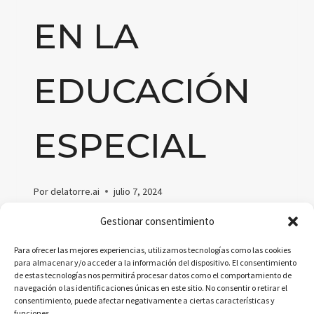
EN LA
EDUCACIÓN
ESPECIAL
Por
delatorre.ai
julio 7, 2024
Explora cómo la inteligencia artificial está
Gestionar consentimiento
revolucionando la educación especial,
Para ofrecer las mejores experiencias, utilizamos tecnologías como las cookies
ofreciendo personalización y apoyo inclusivo a
para almacenar y/o acceder a la información del dispositivo. El consentimiento
de estas tecnologías nos permitirá procesar datos como el comportamiento de
estudiantes con necesidades especiales.
navegación o las identificaciones únicas en este sitio. No consentir o retirar el
consentimiento, puede afectar negativamente a ciertas características y
EXPLORANDO
LEER MÁS
funciones.