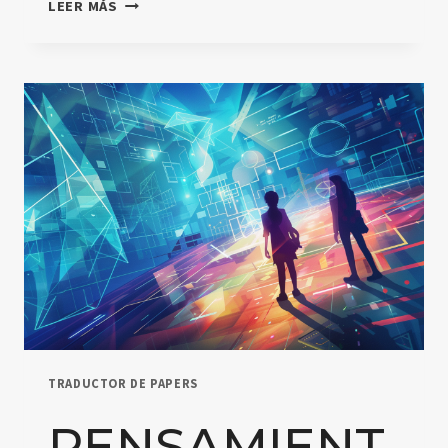
AVATARES
LEER MÁS
DE
IA
EN
EDUCACIÓN:
UNA
REVOLUCIÓN
EN
LA
ENSEÑANZA
VIRTUAL
A
TRAVÉS
DE
ENTORNOS
INMERSIVOS
TRADUCTOR DE PAPERS
PENSAMIENT