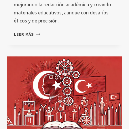
mejorando la redacción académica y creando
materiales educativos, aunque con desafíos
éticos y de precisión.
ALFABETIZACIÓN
LEER MÁS
EN
IA
EN
LA
EDUCACIÓN
GEOGRÁFICA
Y
LA
INVESTIGACIÓN:
CAPACIDADES,
ADVERTENCIAS
Y
CRITICIDAD